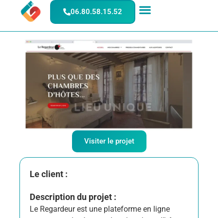
Projet : Le Regardeur
06.80.58.15.52
Visiter le projet
Le client :
Description du projet :
Le Regardeur est une plateforme en ligne