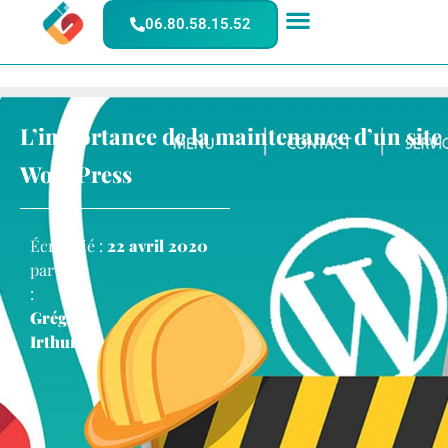
06.80.58.15.52
L’importance de la maintenance d’un site
WordPress
Écrit
Publié :
22 avril 2020
par
:
Grégory
Irthum