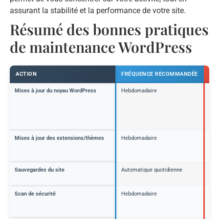
assurant la stabilité et la performance de votre site.
Résumé des bonnes pratiques
de maintenance WordPress
ACTION
FRÉQUENCE RECOMMANDÉE
OB
Mises à jour du noyau WordPress
Hebdomadaire
Corr
de 
bén
der
fon
Mises à jour des extensions/thèmes
Hebdomadaire
Évit
ass
com
Sauvegardes du site
Automatique quotidienne
Pré
de 
Scan de sécurité
Hebdomadaire
Dét
neu
me