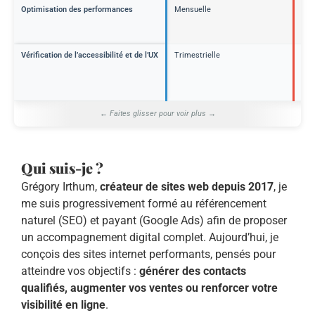
Optimisation des performances
Mensuelle
Amé
vite
réf
Vérification de l’accessibilité et de l’UX
Trimestrielle
Ren
l’e
util
l’e
Qui suis-je ?
Grégory Irthum,
créateur de sites web depuis 2017
, je
me suis progressivement formé au référencement
naturel (SEO) et payant (Google Ads) afin de proposer
un accompagnement digital complet. Aujourd’hui, je
conçois des sites internet performants, pensés pour
atteindre vos objectifs :
générer des contacts
qualifiés, augmenter vos ventes ou renforcer votre
visibilité en ligne
.